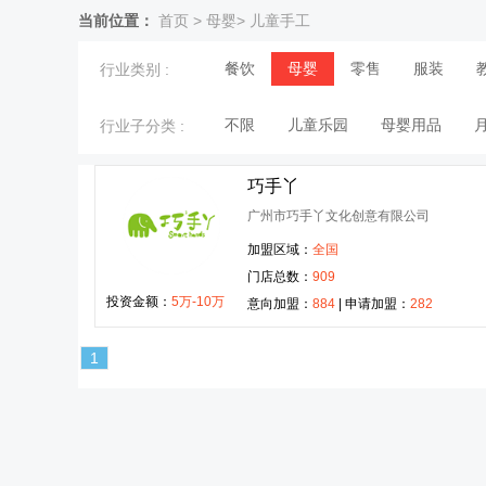
当前位置：
首页
>
母婴
>
儿童手工
餐饮
母婴
零售
服装
行业类别 :
不限
儿童乐园
母婴用品
行业子分类 :
巧手丫
广州市巧手丫文化创意有限公司
加盟区域：
全国
门店总数：
909
投资金额：
5万-10万
意向加盟：
884
| 申请加盟：
282
1