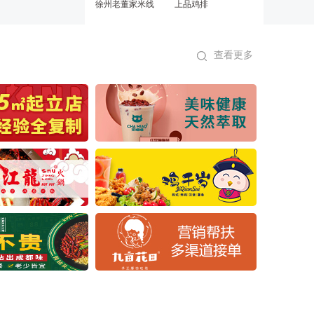
徐州老董家米线
上品鸡排
查看更多