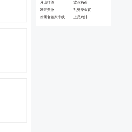
月山啤酒
波叔奶茶
雅萱美妆
乱劈柴鱼宴
徐州老董家米线
上品鸡排