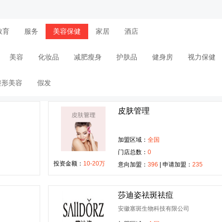
教育
服务
美容保健
家居
酒店
美容
化妆品
减肥瘦身
护肤品
健身房
视力保健
整形美容
假发
皮肤管理
加盟区域：
全国
门店总数：
0
投资金额：
10-20万
意向加盟：
396
| 申请加盟：
235
莎迪姿祛斑祛痘
安徽塞斑生物科技有限公司