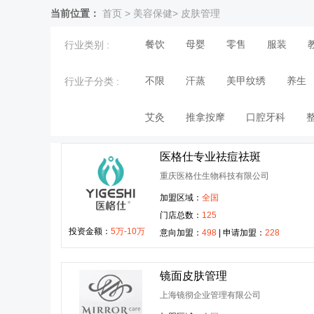
当前位置：
首页
>
美容保健
>
皮肤管理
餐饮
母婴
零售
服装
行业类别 :
不限
汗蒸
美甲纹绣
养生
行业子分类 :
艾灸
推拿按摩
口腔牙科
医格仕专业祛痘祛斑
重庆医格仕生物科技有限公司
加盟区域：
全国
门店总数：
125
投资金额：
5万-10万
意向加盟：
498
| 申请加盟：
228
镜面皮肤管理
上海镜彻企业管理有限公司