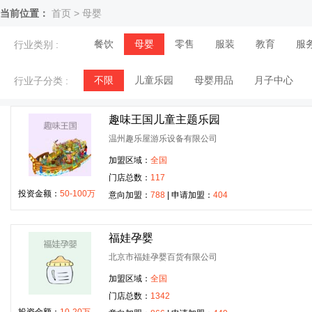
当前位置：
首页
>
母婴
餐饮
母婴
零售
服装
教育
服
行业类别 :
不限
儿童乐园
母婴用品
月子中心
行业子分类 :
趣味王国儿童主题乐园
温州趣乐屋游乐设备有限公司
加盟区域：
全国
门店总数：
117
投资金额：
50-100万
意向加盟：
788
| 申请加盟：
404
福娃孕婴
北京市福娃孕婴百货有限公司
加盟区域：
全国
门店总数：
1342