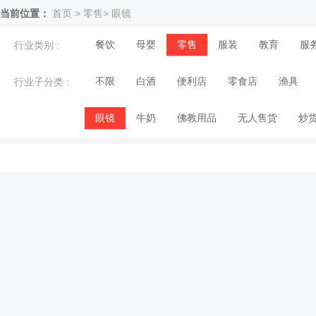
当前位置：
首页
>
零售
>
眼镜
餐饮
母婴
零售
服装
教育
服
行业类别 :
不限
白酒
便利店
零食店
渔具
行业子分类 :
眼镜
牛奶
佛教用品
无人售货
炒