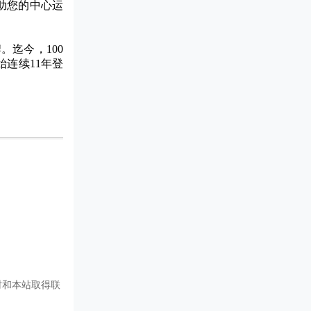
助您的中心运
。迄今，100
始连续11年登
时和本站取得联