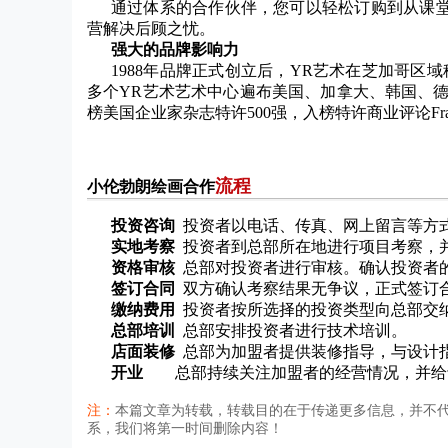
通过体系的合作伙伴，您可以轻松订购到从课
营解决后顾之忧。
强大的品牌影响力
1988年品牌正式创立后，YR艺术在芝加哥区域
多个YR艺术艺术中心遍布美国、加拿大、韩国、德国
榜美国企业家杂志特许500强，入榜特许商业评论Franchis
流程
小伦勃朗绘画合作
投资咨询
投资者以电话、传真、网上留言等方
实地考察
投资者到总部所在地进行项目考察，
资格审核
总部对投资者进行审核。确认投资者
签订合同
双方确认考察结果无争议，正式签订
缴纳费用
投资者按所选择的投资类型向总部交
总部培训
总部安排投资者进行技术培训。
店面装修
总部为加盟者提供装修指导，与设计
开业
总部持续关注加盟者的经营情况，并给
注：
本篇文章为转载，转载目的在于传递更多信息，并不
系，我们将第一时间删除内容！