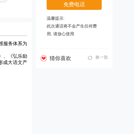
免费电话
温馨提示:
此次通话将不会产生任何费
用, 请放心使用
维服务体系为
》、《弘乐励
换一批
猜你喜欢
形成大语文产