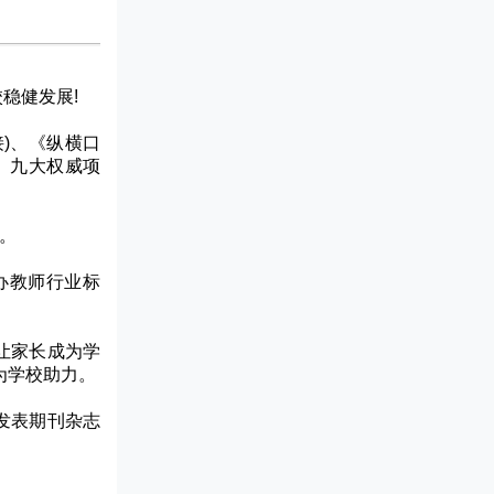
稳健发展!
)、《纵横口
》九大权威项
。
办教师行业标
让家长成为学
为学校助力。
发表期刊杂志