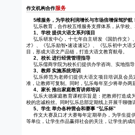
服务
作文机构合作
5维服务，为学校利润增长与市场倍增保驾护航
弘乐教育，合作校五维服务支撑体系，从学校、
1、学校 提供大语文系列项目
弘乐研发中心，十七年自主研发《国韵作文》、
才》、《弘乐励智•速读速记》、《弘乐初中大语
目，形成大语文产品链，打造大语文教育航母。
2、校长 进行经营管理指导
弘乐儒商学院为校长们提供办学咨询、实地指导
3、教师 实施系统培训
弘乐师范为老师们提供大语文项目培训及会员
准，让教师可复制。同时，弘乐每年至少将举办两
4、家长 推出家庭教育讲师培训
弘乐大德家庭教育课程宗旨是：把教师打造成
校的忠诚粉丝。同时弘乐总部定期线上开展千聊微
5、学生 举办各种营会和赛事 “弘乐杯”
作文大赛及口才大赛每年定期举办，为学生提
等单位，让学生作品赢得社会的关注，让学生的成