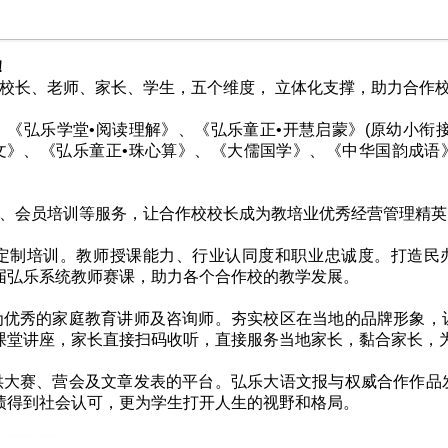
！
校长、老师、家长、学生，五个维度， 立体化支撑，助力合作校
《弘乐学堂•阅读理解》、《弘乐童正•开慧启蒙》(原幼小衔接
文》、《弘乐童正•珠心算》、《大儒国学》、《中华国韵成语
、会员培训等服务，让合作校校长成为教培业优秀经营管理精英
定制培训。教师授课能力、行业认同度和职业忠诚度。打造民
届弘乐系统教师赛课，助力各个合作校的教学发展。
为优秀的家庭教育讲师及咨询师。夯实校区在当地的品牌形象，
课堂讲座，家长直接扫码收听，直接服务当地家长，黏合家长，
供大赛、营会及文章发表的平台。弘乐大语文报与权威合作作品
绩得到社会认可，更为学生打开人生的视野和格局。