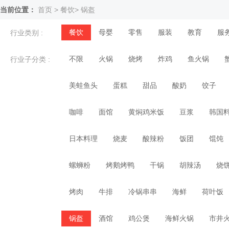
当前位置：
首页
>
餐饮
>
锅盔
餐饮
母婴
零售
服装
教育
服
行业类别 :
不限
火锅
烧烤
炸鸡
鱼火锅
行业子分类 :
美蛙鱼头
蛋糕
甜品
酸奶
饺子
咖啡
面馆
黄焖鸡米饭
豆浆
韩国
日本料理
烧麦
酸辣粉
饭团
馄饨
螺蛳粉
烤鹅烤鸭
干锅
胡辣汤
烧
烤肉
牛排
冷锅串串
海鲜
荷叶饭
锅盔
酒馆
鸡公煲
海鲜火锅
市井