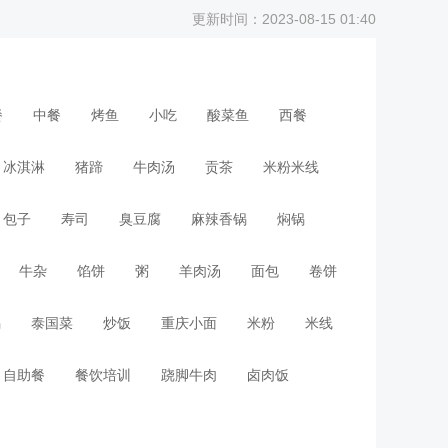
更新时间：2023-08-15 01:40
餐
中餐
烤鱼
小吃
酸菜鱼
西餐
冰淇淋
猪蹄
牛肉汤
贡茶
米粉米线
包子
寿司
臭豆腐
麻辣香锅
焖锅
牛杂
馅饼
粥
羊肉汤
面包
卷饼
锅
泰国菜
炒饭
重庆小面
米粉
米线
自助餐
餐饮培训
跷脚牛肉
卤肉饭