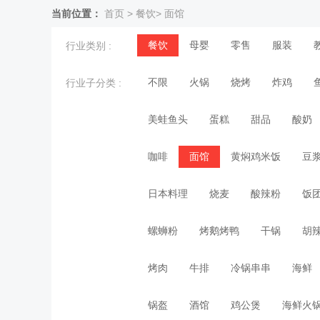
当前位置：
首页
>
餐饮
>
面馆
餐饮
母婴
零售
服装
行业类别 :
不限
火锅
烧烤
炸鸡
行业子分类 :
美蛙鱼头
蛋糕
甜品
酸奶
咖啡
面馆
黄焖鸡米饭
豆
日本料理
烧麦
酸辣粉
饭
螺蛳粉
烤鹅烤鸭
干锅
胡
烤肉
牛排
冷锅串串
海鲜
锅盔
酒馆
鸡公煲
海鲜火