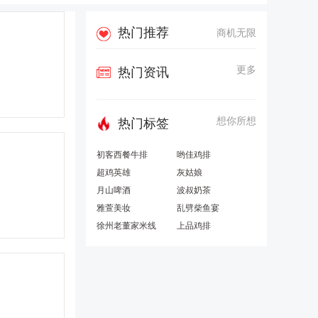
热门推荐
商机无限
更多
热门资讯
想你所想
热门标签
初客西餐牛排
哟佳鸡排
超鸡英雄
灰姑娘
月山啤酒
波叔奶茶
雅萱美妆
乱劈柴鱼宴
徐州老董家米线
上品鸡排