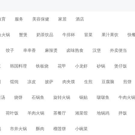
教育
服务
美容保健
家居
酒店
鱼火锅
蟹煲
奶茶饮品
牛排杯
冒菜
果汁果饮
快
饺子
串串香
麻辣烫
卤味熟食
汉堡
外卖便当
浆
韩国料理
铁板烧
花甲
小龙虾
砂锅
煲仔饭
团
馄饨
凉皮
披萨
肉夹馍
生煎
豆腐脑
煎饼
辣汤
烧饼
石锅鱼
旋转火锅
锅贴
啵啵鱼
牛肉火
荷叶饭
羊肉火锅
茶餐厅
湘菜馆
地锅鸡
拌饭
锅
市井火锅
酥肉
榴莲饼
小碗菜