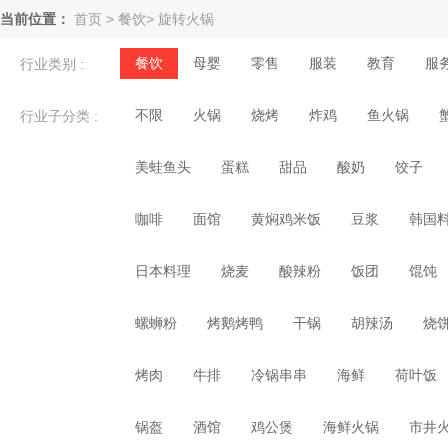
当前位置：
首页
>
餐饮
>
旋转火锅
餐饮
母婴
零售
服装
教育
服
行业类别 :
不限
火锅
烧烤
炸鸡
鱼火锅
行业子分类 :
美蛙鱼头
蛋糕
甜品
酸奶
饺子
咖啡
面馆
黄焖鸡米饭
豆浆
韩国
日本料理
烧麦
酸辣粉
饭团
馄饨
螺蛳粉
烤鹅烤鸭
干锅
胡辣汤
烧
烤肉
牛排
冷锅串串
海鲜
荷叶饭
锅盔
酒馆
鸡公煲
海鲜火锅
市井